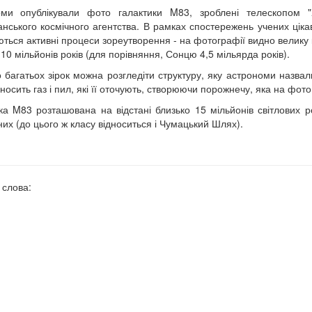
оми опублікували фото галактики M83, зроблені телескопом "Х
нського космічного агентства. В рамках спостережень учених цікав
ються активні процеси зореутворення - на фотографії видно велику к
 10 мільйонів років (для порівняння, Сонцю 4,5 мільярда років).
 багатьох зірок можна розгледіти структуру, яку астрономи назва
дносить газ і пил, які її оточують, створюючи порожнечу, яка на фото
ка M83 розташована на відстані близько 15 мільйонів світлових рок
них (до цього ж класу відноситься і Чумацький Шлях).
 слова: