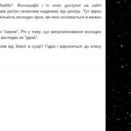
аббл". Фотографії і їх опис доступні на сайті
ив регіон галактики недалеко від центру. Тут зараз
ількість молодих зірок, вік яких коливається в межах
ли "сиром". Річ у тому, що випромінювання молодих
 виглядає як "дірка".
ів від Землі в сузір'ї Гідра і відноситься до класу