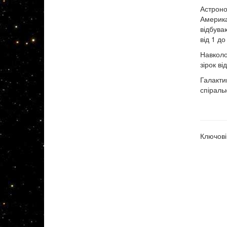
Астрон
Америка
відбува
від 1 до
Навколо
зірок ві
Галакти
спіраль
Ключові